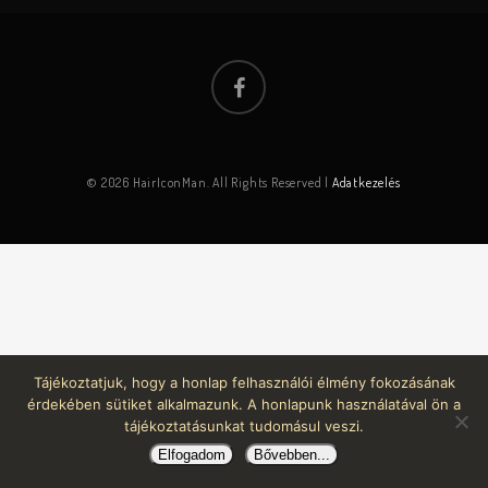
© 2026 HairIconMan. All Rights Reserved |
Adatkezelés
Tájékoztatjuk, hogy a honlap felhasználói élmény fokozásának
érdekében sütiket alkalmazunk. A honlapunk használatával ön a
tájékoztatásunkat tudomásul veszi.
Elfogadom
Bővebben...