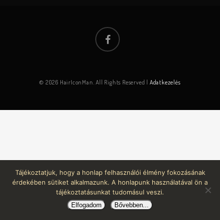
© 2026 HairIconMan. All Rights Reserved |
Adatkezelés
Tájékoztatjuk, hogy a honlap felhasználói élmény fokozásának
érdekében sütiket alkalmazunk. A honlapunk használatával ön a
tájékoztatásunkat tudomásul veszi.
Elfogadom
Bővebben...