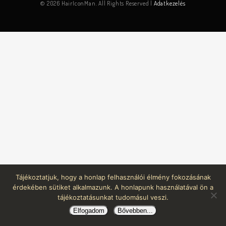
© 2026 HairIconMan. All Rights Reserved |
Adatkezelés
Tájékoztatjuk, hogy a honlap felhasználói élmény fokozásának
érdekében sütiket alkalmazunk. A honlapunk használatával ön a
tájékoztatásunkat tudomásul veszi.
Elfogadom
Bővebben...